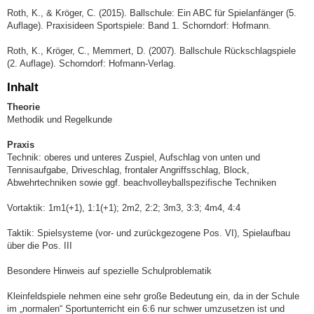
Roth, K., & Kröger, C. (2015). Ballschule: Ein ABC für Spielanfänger (5.
Auflage). Praxisideen Sportspiele: Band 1. Schorndorf: Hofmann.
Roth, K., Kröger, C., Memmert, D. (2007). Ballschule Rückschlagspiele
(2. Auflage). Schorndorf: Hofmann-Verlag.
Inhalt
Theorie
Methodik und Regelkunde
Praxis
Technik: oberes und unteres Zuspiel, Aufschlag von unten und
Tennisaufgabe, Driveschlag, frontaler Angriffsschlag, Block,
Abwehrtechniken sowie ggf. beachvolleyballspezifische Techniken
Vortaktik: 1m1(+1), 1:1(+1); 2m2, 2:2; 3m3, 3:3; 4m4, 4:4
Taktik: Spielsysteme (vor- und zurückgezogene Pos. VI), Spielaufbau
über die Pos. III
Besondere Hinweis auf spezielle Schulproblematik
Kleinfeldspiele nehmen eine sehr große Bedeutung ein, da in der Schule
im „normalen“ Sportunterricht ein 6:6 nur schwer umzusetzen ist und