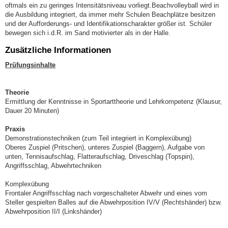
oftmals ein zu geringes Intensitätsniveau vorliegt.Beachvolleyball wird in
die Ausbildung integriert, da immer mehr Schulen Beachplätze besitzen
und der Aufforderungs- und Identifikationscharakter größer ist. Schüler
bewegen sich i.d.R. im Sand motivierter als in der Halle.
Zusätzliche Informationen
Prüfungsinhalte
Theorie
Ermittlung der Kenntnisse in Sportarttheorie und Lehrkompetenz (Klausur,
Dauer 20 Minuten)
Praxis
Demonstrationstechniken (zum Teil integriert in Komplexübung)
Oberes Zuspiel (Pritschen), unteres Zuspiel (Baggern), Aufgabe von
unten, Tennisaufschlag, Flatteraufschlag, Driveschlag (Topspin),
Angriffsschlag, Abwehrtechniken
Komplexübung
Frontaler Angriffsschlag nach vorgeschalteter Abwehr und eines vom
Steller gespielten Balles auf die Abwehrposition IV/V (Rechtshänder) bzw.
Abwehrposition II/I (Linkshänder)