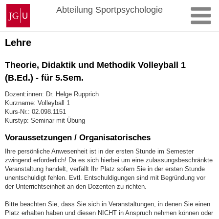
Zum
Johannes
Abteilung Sportpsychologie
Inhalt
Gutenberg-
springen
Universität
Mainz
Lehre
Theorie, Didaktik und Methodik Volleyball 1
(B.Ed.) - für 5.Sem.
Dozent:innen: Dr. Helge Rupprich
Kurzname: Volleyball 1
Kurs-Nr.: 02.098.1151
Kurstyp: Seminar mit Übung
Voraussetzungen / Organisatorisches
Ihre persönliche Anwesenheit ist in der ersten Stunde im Semester
zwingend erforderlich! Da es sich hierbei um eine zulassungsbeschränkte
Veranstaltung handelt, verfällt Ihr Platz sofern Sie in der ersten Stunde
unentschuldigt fehlen. Evtl. Entschuldigungen sind mit Begründung vor
der Unterrichtseinheit an den Dozenten zu richten.
Bitte beachten Sie, dass Sie sich in Veranstaltungen, in denen Sie einen
Platz erhalten haben und diesen NICHT in Anspruch nehmen können oder