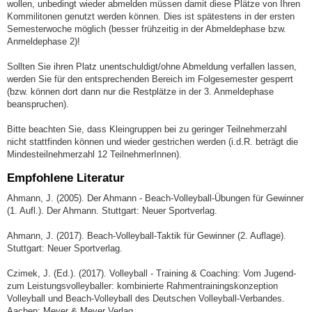
wollen, unbedingt wieder abmelden müssen damit diese Plätze von Ihren
Kommilitonen genutzt werden können. Dies ist spätestens in der ersten
Semesterwoche möglich (besser frühzeitig in der Abmeldephase bzw.
Anmeldephase 2)!
Sollten Sie ihren Platz unentschuldigt/ohne Abmeldung verfallen lassen,
werden Sie für den entsprechenden Bereich im Folgesemester gesperrt
(bzw. können dort dann nur die Restplätze in der 3. Anmeldephase
beanspruchen).
Bitte beachten Sie, dass Kleingruppen bei zu geringer Teilnehmerzahl
nicht stattfinden können und wieder gestrichen werden (i.d.R. beträgt die
Mindesteilnehmerzahl 12 TeilnehmerInnen).
Empfohlene Literatur
Ahmann, J. (2005). Der Ahmann - Beach-Volleyball-Übungen für Gewinner
(1. Aufl.). Der Ahmann. Stuttgart: Neuer Sportverlag.
Ahmann, J. (2017). Beach-Volleyball-Taktik für Gewinner (2. Auflage).
Stuttgart: Neuer Sportverlag.
Czimek, J. (Ed.). (2017). Volleyball - Training & Coaching: Vom Jugend-
zum Leistungsvolleyballer: kombinierte Rahmentrainingskonzeption
Volleyball und Beach-Volleyball des Deutschen Volleyball-Verbandes.
Aachen: Meyer & Meyer Verlag.