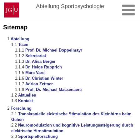
Zum
Johannes
Abteilung Sportpsychologie
Inhalt
Gutenberg-
springen
Universität
Mainz
Sitemap
Abteilung
Team
Prof. Dr. Michael Doppelmayr
Sekretariat
Dr. Alisa Berger
Dr. Helge Rupprich
Marc Varel
Dr. Christian Winter
Adrian Zeitner
Prof. Dr. Michael Macsenaere
Aktuelles
Kontakt
Forschung
Transkranielle elektrische Stimulation des Kleinhirns beim
Gehen
Neuromodulation und kognitive Leistungssteigerung durch
elektrische Hirnstimulation
Sportspielforschung