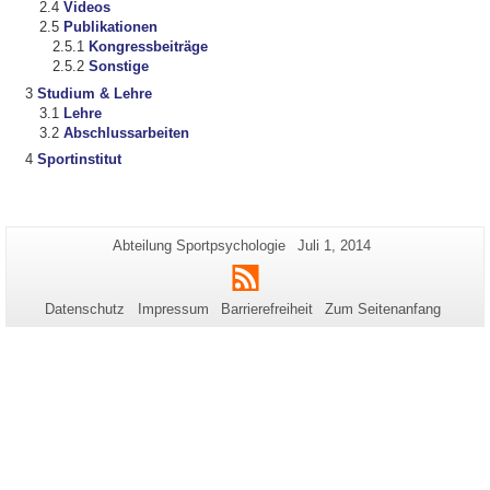
Videos
Publikationen
Kongressbeiträge
Sonstige
Studium & Lehre
Lehre
Abschlussarbeiten
Sportinstitut
Zusätzliche
Seiten-
Letzte
Abteilung Sportpsychologie
Juli 1, 2014
Name:
Aktualisierung:
Informationen
RSS
zu
Datenschutz
Impressum
Barrierefreiheit
Zum Seitenanfang
dieser
Seite