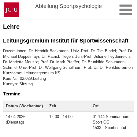
Zum
Johannes
Abteilung Sportpsychologie
Inhalt
Gutenberg-
springen
Universität
Mainz
Lehre
Leitungsgremium Institut für Sportwissenschaft
Dozent:innen: Dr. Hendrik Beckmann; Univ.-Prof. Dr. Tim Bindel; Prof. Dr.
Michael Doppelmayr; Dr. Patrick Hegen; Jun.-Prof. Juliane Heydenreich;
Dr. Mariette Mauritz; Prof. Dr. Mark Pfeiffer; Dr. Brunhilde Schumann-
Schmid; Univ.-Prof. Dr. Wolfgang Schöllhorn; Prof. Dr. Dr. Perikles Simon
Kurzname: Leitungsgremium IfS
Kurs-Nr.: 02.029.Leitung
Kurstyp: Sitzung
Termine
Datum (Wochentag)
Zeit
Ort
14.04.2026
12:00 - 14:00
01 144 Seminarraum
(Dienstag)
Sport OG
1533 - Sportinstitut