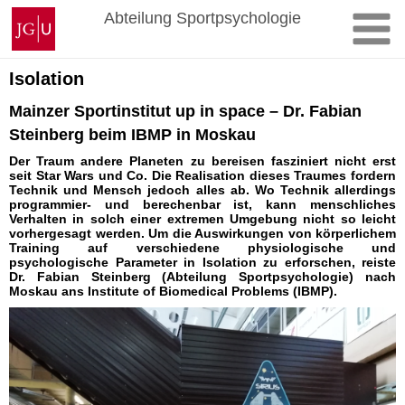
Zum
Johannes
Abteilung Sportpsychologie
Inhalt
Gutenberg-
springen
Universität
Mainz
Isolation
Mainzer Sportinstitut up in space – Dr. Fabian
Steinberg beim IBMP in Moskau
Der Traum andere Planeten zu bereisen fasziniert nicht erst
seit Star Wars und Co. Die Realisation dieses Traumes fordern
Technik und Mensch jedoch alles ab. Wo Technik allerdings
programmier- und berechenbar ist, kann menschliches
Verhalten in solch einer extremen Umgebung nicht so leicht
vorhergesagt werden. Um die Auswirkungen von körperlichem
Training auf verschiedene physiologische und
psychologische Parameter in Isolation zu erforschen, reiste
Dr. Fabian Steinberg (Abteilung Sportpsychologie) nach
Moskau ans Institute of Biomedical Problems (IBMP).