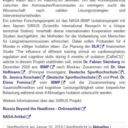
engem Raum auch im Raumschiff befinden. Um das Konfliktpotenzial
zwischen den Astronauten/Kosmonauten zu verringern sucht die
Wissenschaft nach validen Lösungsstrategien und
Interventionsmethoden.
Ein solches Forschungsprojekt ist das NASA-IBMP Isolationsprojekt mit
dem Namen SIRIUS (Scientific International Research In a Unique
terrestrial Station). Innerhalb dieser internationalen Kooperation werden
Studien durchgeführt, die Methoden für die Vorbereitung von Menschen
für Langzeitraummissionen erforschen. Dabei sollen Probanden für 4
Monate in völliger Isolation leben. Zur Planung der
DLR
finanzierten
Studie "The influence of different training stimuli on cardiorespiratory
regulation and cognitive skills during 4 months of isolation (CaReCS)",
welche in diesem Projekt stattfinden soll, reiste
Dr. Fabian Steinberg
im
Dezember 2018 ans
IBMP
nach Moskau. Zusammen mit
Dr. Uwe
Hoffmann
, (Principal Investigator,
Deutsche Sporthochschule
),
Dr. Jessica Koschate
(
Deutsche Sporthochschule
) und
Prof. Dr.
Elena Fomina
vom
IBMP
soll der Zusammenhang von
Sauerstoffkinetiken und kognitiver Leistungsfähigkeit unter körperlicher
Belastung während einer 4-Monatigen Isolation untersucht werden.
Weitere Informationen über das SIRIUS Projekt:
Russia Beyond the Headlines - Onlineartikel
NASA-Artikel
Veröffentlicht am
Januar 16, 2019
|
Veröffentlicht in
Aktuelles
|