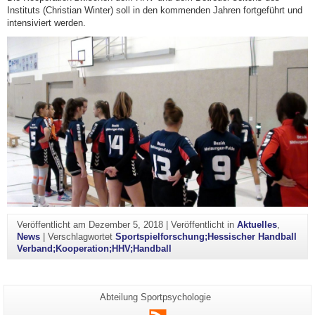
Instituts (Christian Winter) soll in den kommenden Jahren fortgeführt und
intensiviert werden.
Veröffentlicht am
Dezember 5, 2018
|
Veröffentlicht in
Aktuelles
,
News
|
Verschlagwortet
Sportspielforschung;Hessischer Handball
Verband;Kooperation;HHV;Handball
Zusätzliche
Seiten-
Abteilung Sportpsychologie
Name:
Informationen