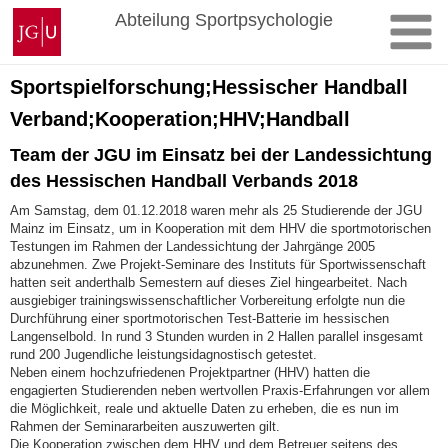
Zum
Johannes
Abteilung Sportpsychologie
Inhalt
Gutenberg-
springen
Universität
Mainz
Sportspielforschung;Hessischer Handball
Verband;Kooperation;HHV;Handball
Team der JGU im Einsatz bei der Landessichtung
des Hessischen Handball Verbands 2018
Am Samstag, dem 01.12.2018 waren mehr als 25 Studierende der JGU
Mainz im Einsatz, um in Kooperation mit dem HHV die sportmotorischen
Testungen im Rahmen der Landessichtung der Jahrgänge 2005
abzunehmen. Zwe Projekt-Seminare des Instituts für Sportwissenschaft
hatten seit anderthalb Semestern auf dieses Ziel hingearbeitet. Nach
ausgiebiger trainingswissenschaftlicher Vorbereitung erfolgte nun die
Durchführung einer sportmotorischen Test-Batterie im hessischen
Langenselbold. In rund 3 Stunden wurden in 2 Hallen parallel insgesamt
rund 200 Jugendliche leistungsidagnostisch getestet.
Neben einem hochzufriedenen Projektpartner (HHV) hatten die
engagierten Studierenden neben wertvollen Praxis-Erfahrungen vor allem
die Möglichkeit, reale und aktuelle Daten zu erheben, die es nun im
Rahmen der Seminararbeiten auszuwerten gilt.
Die Kooperation zwischen dem HHV und dem Betreuer seitens des