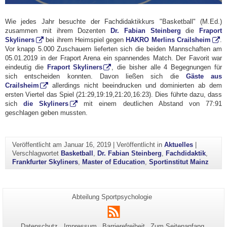
Wie jedes Jahr besuchte der Fachdidaktikkurs "Basketball" (M.Ed.)
zusammen mit ihrem Dozenten
Dr. Fabian Steinberg
die
Fraport
Skyliners
bei ihrem Heimspiel gegen
HAKRO Merlins Crailsheim
.
Vor knapp 5.000 Zuschauern lieferten sich die beiden Mannschaften am
05.01.2019 in der Fraport Arena ein spannendes Match. Der Favorit war
eindeutig die
Fraport Skyliners
, die bisher alle 4 Begegnungen für
sich entscheiden konnten. Davon ließen sich die
Gäste aus
Crailsheim
allerdings nicht beeindrucken und dominierten ab dem
ersten Viertel das Spiel (
21:29,
19:19,
21:20,
16:23). Dies führte dazu, dass
sich
die Skyliners
mit einem deutlichen Abstand von
77:91
geschlagen geben mussten.
Veröffentlicht am
Januar 16, 2019
|
Veröffentlicht in
Aktuelles
|
Verschlagwortet
Basketball
,
Dr. Fabian Steinberg
,
Fachdidaktik
,
Frankfurter Skyliners
,
Master of Education
,
Sportinstitut Mainz
Zusätzliche
Seiten-
Abteilung Sportpsychologie
Name:
Informationen
RSS
zu
Datenschutz
Impressum
Barrierefreiheit
Zum Seitenanfang