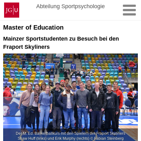
Zum
Johannes
Abteilung Sportpsychologie
Inhalt
Gutenberg-
springen
Universität
Mainz
Master of Education
Mainzer Sportstudenten zu Besuch bei den
Fraport Skyliners
Der M. Ed. Basketballkurs mit den Spielern der Fraport Skyliners
Shaw Huff (links) und Erik Murphy (rechts) © Fabian Steinberg