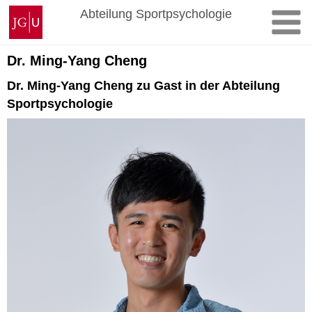
Zum
Johannes
Abteilung Sportpsychologie
Inhalt
Gutenberg-
springen
Universität
Mainz
Dr. Ming-Yang Cheng
Dr. Ming-Yang Cheng zu Gast in der Abteilung
Sportpsychologie