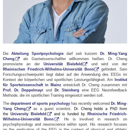
Die
Abteilung Sportpsychologie
darf seit kurzem
Dr. Ming-Yang
Cheng
als Gastwissenschaftler willkommen heißen. Dr. Cheng
promovierte an der
Universität Bielefeld
und wird von der
Rheinischen Friedrich-Wilhelms-Universität Bonn
gefördert. Sein
Forschungsschwerpunkt liegt dabei auf der Anwendung des EEGs im
Kontext der körperlichen und sportlichen Leistungsfähigkeit. Am
Institut
für Sportwissenschaft in Mainz
entwickelt Dr. Cheng zusammen mit
Prof. Dr. Doppelmayr
und
Dr. Steinberg
eine EEG Neurofeedback
Methode, die im sportlichen Training eingesetzt werden soll.
The
department of sports psychology
has recently welcomed
Dr. Ming-
Yang Cheng
as a guest scientist.
Dr. Cheng holds a PhD from
the
University Bielefeld
and is funded by
Rheinische Friedrich-
Wilhelms-Universität Bonn
. He is involved in research on
psychophysiology and neuroscience within sport. His research focuses
on the application of the EEG in the context of physical and athletic