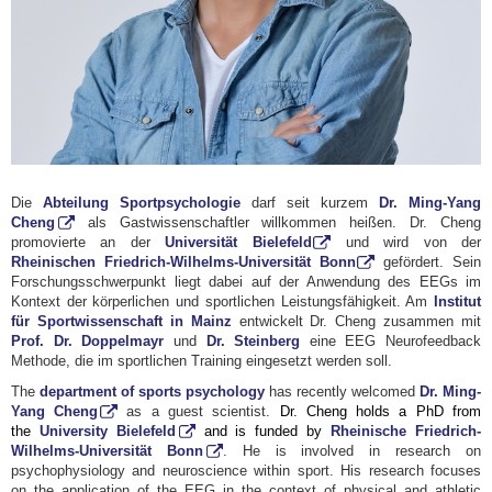
Die
Abteilung Sportpsychologie
darf seit kurzem
Dr. Ming-Yang
Cheng
als Gastwissenschaftler willkommen heißen. Dr. Cheng
promovierte an der
Universität Bielefeld
und wird von der
Rheinischen Friedrich-Wilhelms-Universität Bonn
gefördert. Sein
Forschungsschwerpunkt liegt dabei auf der Anwendung des EEGs im
Kontext der körperlichen und sportlichen Leistungsfähigkeit. Am
Institut
für Sportwissenschaft in Mainz
entwickelt Dr. Cheng zusammen mit
Prof. Dr. Doppelmayr
und
Dr. Steinberg
eine EEG Neurofeedback
Methode, die im sportlichen Training eingesetzt werden soll.
The
department of sports psychology
has recently welcomed
Dr. Ming-
Yang Cheng
as a guest scientist.
Dr. Cheng holds a PhD from
the
University Bielefeld
and is funded by
Rheinische Friedrich-
Wilhelms-Universität Bonn
. He is involved in research on
psychophysiology and neuroscience within sport. His research focuses
on the application of the EEG in the context of physical and athletic