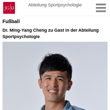
Zum
Johannes
Abteilung Sportpsychologie
Inhalt
Gutenberg-
springen
Universität
Mainz
Fußball
Dr. Ming-Yang Cheng zu Gast in der Abteilung
Sportpsychologie